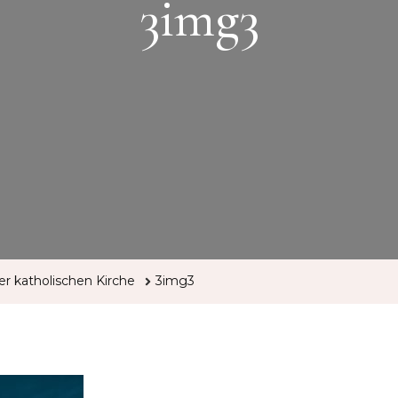
3img3
r katholischen Kirche
3img3